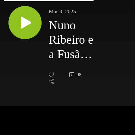
Mar 3, 2025
Nuno
Ribeiro e
a Fusão
Musical
98
com
Calema e
Mariza |
Its