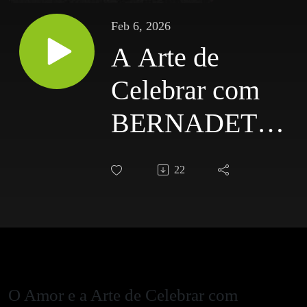
Feb 6, 2026
A Arte de
Celebrar com
BERNADETTE
GALEGO |
22
Mais do que
uma conversa
S04E01
O Amor e a Arte de Celebrar com