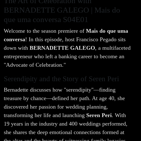
The Art of Celebration with
BERNADETTE GALEGO | Mais do
que uma conversa S04E01
Welcome to the season premiere of
Mais do que uma
conversa
! In this episode, host Francisco Pegado sits
down with
BERNADETTE GALEGO
, a multifaceted
entrepreneur who left a banking career to become an
"Advocate of Celebration."
Serendipity and the Story of Seren Peri
Bernadette discusses how "serendipity"—finding
treasure by chance—defined her path. At age 40, she
discovered her passion for wedding planning,
transforming her life and launching
Seren Peri
. With
19 years in the industry and 400 weddings performed,
she shares the deep emotional connections formed at
the altar and the beauty of witnessing family legacies